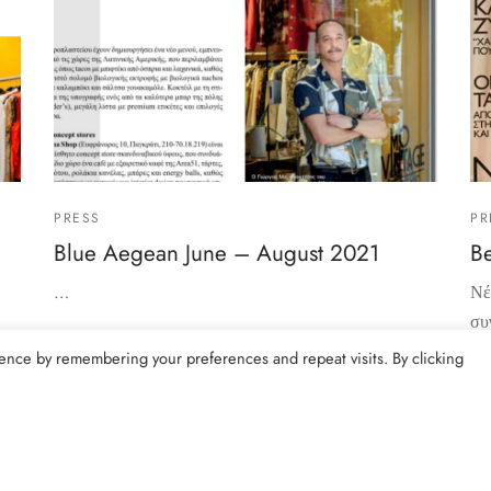
PRESS
PR
Blue Aegean June – August 2021
B
…
Νέ
συ
κά
ence by remembering your preferences and repeat visits. By clicking