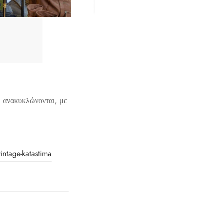
ώ ανακυκλώνονται, με
intage-katastima