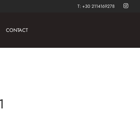
T:
+30 2114169278
CONTACT
1